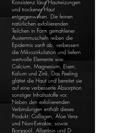
Konsistenz lässt Hautreizungen
und trockener Haut
entgegenwirken. Die feinen
natürlichen exfoliierenden
Teilchen in Form gemahlener
Austernmuscheln reiben die
Epidermis sanft ab, verbessern
die Mikrozirkulation und liefern
wertvolle Elemente wie:
Calcium, Magnesium, Eisen,
Kalium und Zink. Das Peeling
glättet die Haut und bereitet sie
auf eine verbesserte Absorption
sonstiger Inhaltsstoffe vor.
Neben den exfoliierenden
Verbindungen enthält dieses
Produkt: Collagen, Aloe Vera-
und Noni-Extrakte, sowie
Boragoöl, Allantoin und D-