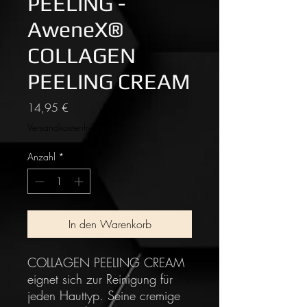
PEELING -
AweneX®
COLLAGEN
PEELING CREAM
Preis
14,95 €
Versandkostenfrei
Anzahl
*
In den Warenkorb
COLLAGEN PEELING CREAM
eignet sich zur Reinigung für
jeden Hauttyp. Seine cremige