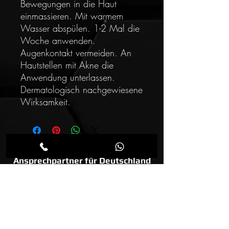
Bewegungen in die Haut
einmassieren. Mit warmem
Wasser abspülen. 1-2 Mal die
Woche anwenden.
Augenkontakt vermeiden. An
Hautstellen mit Akne die
Anwendung unterlassen.
Dermatologisch nachgewiesene
Wirksamkeit.
Ansprechpartner für Deutschland
und Österreich:
X-Perfect-Body GmbH