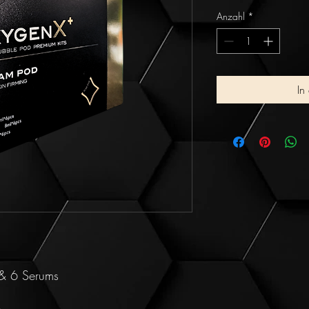
Anzahl
*
In
 & 6 Serums
n