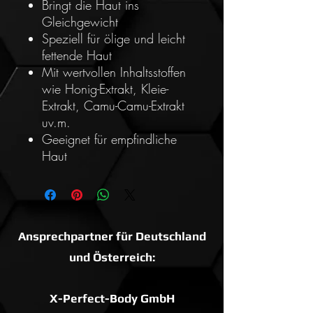
Bringt die Haut ins
Gleichgewicht
Speziell für ölige und leicht
fettende Haut
Mit wertvollen Inhaltsstoffen
wie Honig-Extrakt, Kleie-
Extrakt, Camu-Camu-Extrakt
uv.m.
Geeignet für empfindliche
Haut
Ansprechpartner für Deutschland
und Österreich:
X-Perfect-Body GmbH