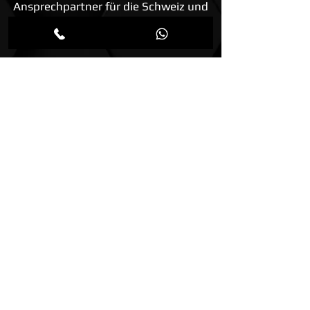
Ansprechpartner für die Schweiz und
Liechtenstein:
AweneX® GmbH
Hauptstrasse 48 A
4142 Münchenstein BL
Schweiz
Tel:
+41 61 554 27 88
Impressum
Datenschutzerklärung