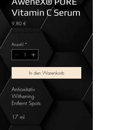
AweneX® PURE
Vitamin C Serum
Preis
9,80 €
Versandkostenfrei
Anzahl
*
In den Warenkorb
Antioxitativ
Withening
Entfernt Spots
17 ml