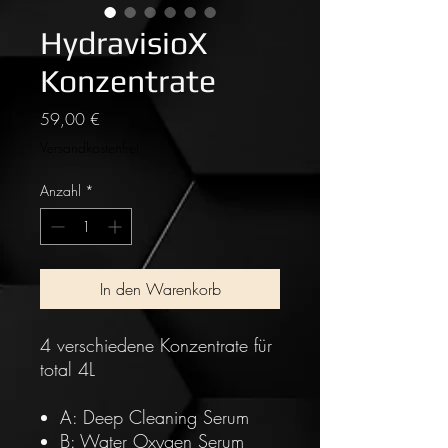
HydravisioX
Konzentrate
Preis
59,00 €
Versandkostenfrei
Anzahl
*
In den Warenkorb
4 verschiedene Konzentrate für
total 4L
A: Deep Cleaning Serum
B: Water Oxygen Serum