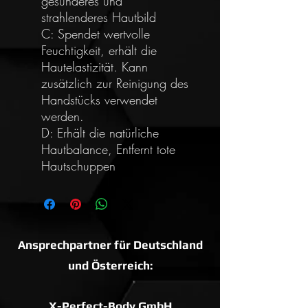
gesünderes und
strahlenderes Hautbild
C: Spendet wertvolle
Feuchtigkeit, erhält die
Hautelastizität. Kann
zusätzlich zur Reinigung des
Handstücks verwendet
werden.
D: Erhält die natürliche
Hautbalance, Entfernt tote
Hautschuppen
Ansprechpartner für Deutschland
und Österreich:
X-Perfect-Body GmbH