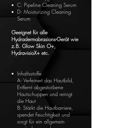
C: Pipeline Cleaning Serum
D: Moisturizing Cleaning
Serum
Geeignet für alle
Hydradermabrasions-Gerät wie
z.B. Glow Skin O+,
HydravisioX+ etc.
Inhaltsstoffe
A: Verfeinert das Hautbild,
Entfernt abgestorbene
Hautschuppen und reinigt
die Haut
B: Stärkt die Hautbarriere,
spendet Feuchtigkeit und
sorgt für ein allgemein