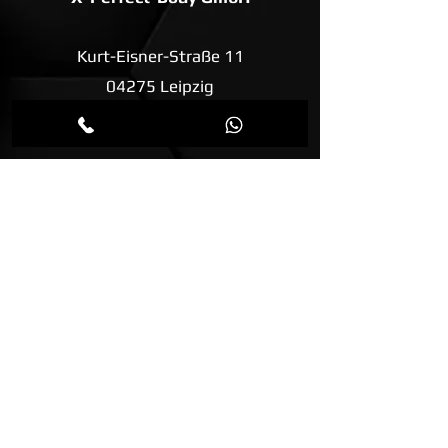
Kurt-Eisner-Straße 11
04275 Leipzig
Deutschland
Tel: +49 172 6014705
E-Mail: info@biopeelx.de
Ansprechpartner für die Schweiz und
Liechtenstein:
AweneX® GmbH
Hauptstrasse 48 A