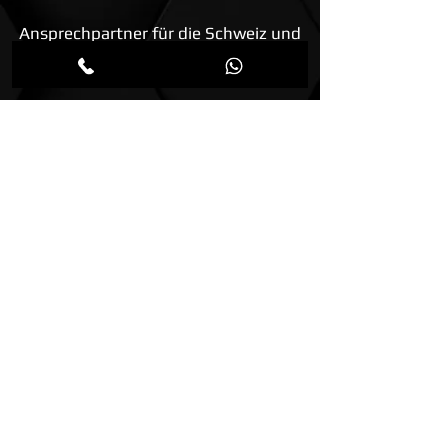
Ansprechpartner für die Schweiz und
Liechtenstein:
AweneX® GmbH
Hauptstrasse 48 A
4142 Münchenstein BL
Schweiz
Tel:
+41 61 554 27 88
Impressum