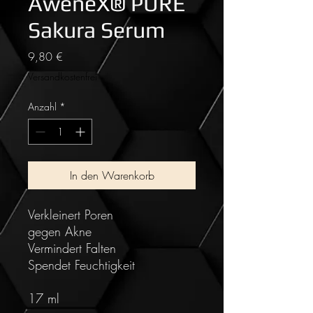
AweneX® PURE
Sakura Serum
Preis
9,80 €
Versandkostenfrei
Anzahl
*
In den Warenkorb
Verkleinert Poren
gegen Akne
Vermindert Falten
Spendet Feuchtigkeit
17 ml