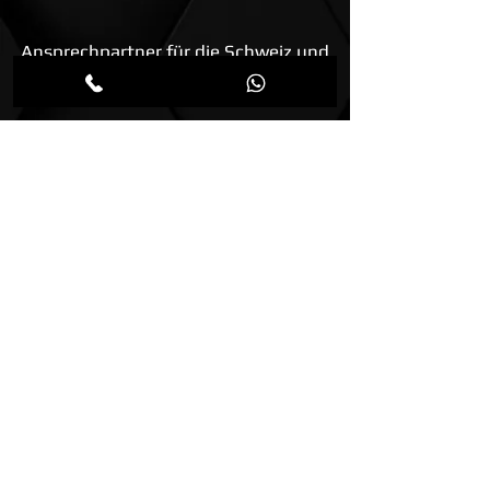
Ansprechpartner für die Schweiz und
Liechtenstein:
AweneX® GmbH
Hauptstrasse 48 A
4142 Münchenstein BL
Schweiz
Tel:
+41 61 554 27 88