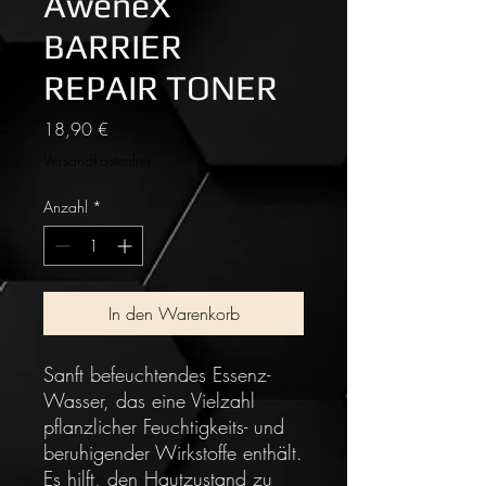
AweneX
BARRIER
REPAIR TONER
Preis
18,90 €
Versandkostenfrei
Anzahl
*
In den Warenkorb
Sanft befeuchtendes Essenz-
Wasser, das eine Vielzahl
pflanzlicher Feuchtigkeits- und
beruhigender Wirkstoffe enthält.
Es hilft, den Hautzustand zu