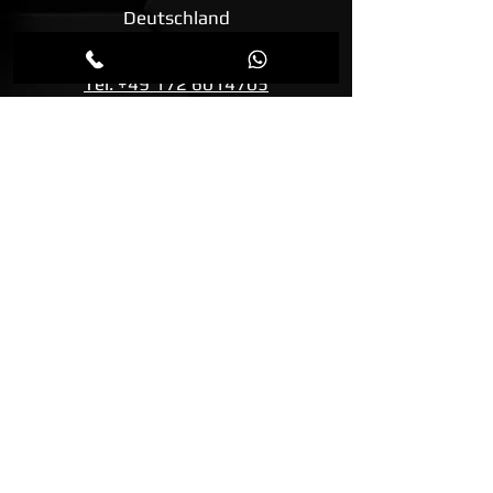
Deutschland
Tel: +49 172 6014705
E-Mail: info@biopeelx.de
Ansprechpartner für die Schweiz und
Liechtenstein:
AweneX® GmbH
Hauptstrasse 48 A
4142 Münchenstein BL
Schweiz